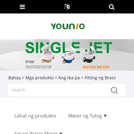
Bahay
>
Mga produkto
>
Ang iba pa
> Fitting ng Brass
Lahat ng produkto
Meter ng Tubig
Smart Water Meter