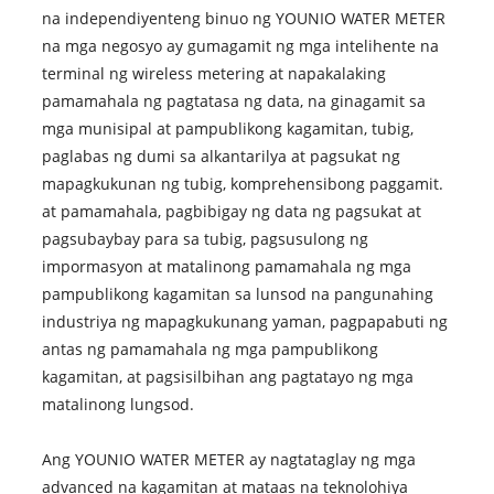
na independiyenteng binuo ng YOUNIO WATER METER
na mga negosyo ay gumagamit ng mga intelihente na
terminal ng wireless metering at napakalaking
pamamahala ng pagtatasa ng data, na ginagamit sa
mga munisipal at pampublikong kagamitan, tubig,
paglabas ng dumi sa alkantarilya at pagsukat ng
mapagkukunan ng tubig, komprehensibong paggamit.
at pamamahala, pagbibigay ng data ng pagsukat at
pagsubaybay para sa tubig, pagsusulong ng
impormasyon at matalinong pamamahala ng mga
pampublikong kagamitan sa lunsod na pangunahing
industriya ng mapagkukunang yaman, pagpapabuti ng
antas ng pamamahala ng mga pampublikong
kagamitan, at pagsisilbihan ang pagtatayo ng mga
matalinong lungsod.
Ang YOUNIO WATER METER ay nagtataglay ng mga
advanced na kagamitan at mataas na teknolohiya