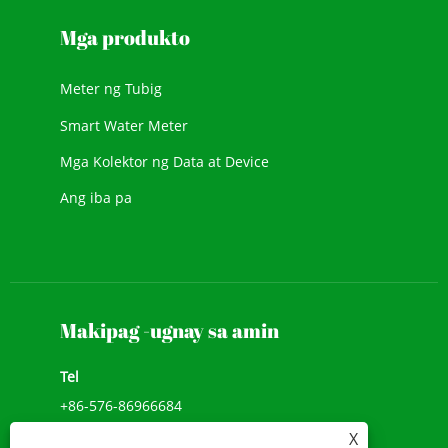
Mga produkto
Meter ng Tubig
Smart Water Meter
Mga Kolektor ng Data at Device
Ang iba pa
Makipag -ugnay sa amin
Tel
+86-576-86966684
X
Add