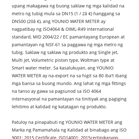
upang makagawa ng buong saklaw ng mga kalidad na
metro ng tubig mula sa DN15 (1 / 2â €) hanggang sa
DN500 (20â €), ang YOUNIO WATER METER ay
nagpatibay ng ISO4064 & OIML-R49 international
standard, MID 2004/22 / EC pamantayang European at
pamantayan ng NSF-61 sa paggawa ng mga metro ng
tubig. Saklaw ng saklaw ng produkto ang Single jet,
Multi jet, Volumetric piston type, Woltman type at
Smart water meter. Sa kasalukuyan, ang YOUNIO
WATER METER ay na-export na sa higit sa 80 iba't ibang
mga bansa sa buong mundo. Ang lahat ng mga fittings
na tanso ay gawa sa pagsunod sa ISO 4064
internasyonal na pamantayan na tinitiyak ang pagiging
lehitimo at kalidad ng katatagan ng produkto.
Patuloy na pinapabuti ng YOUNIO WATER METER ang
Marka ng Pamamahala ng Kalidad at binabago ang ISO
9001: 2015 Certificate, ISO14001: 2015certipikasyon,