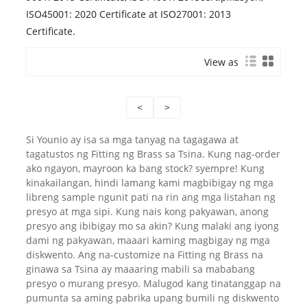
ISO45001: 2020 Certificate at ISO27001: 2013
Certificate.
View as
<
>
Si Younio ay isa sa mga tanyag na tagagawa at
tagatustos ng Fitting ng Brass sa Tsina. Kung nag-order
ako ngayon, mayroon ka bang stock? syempre! Kung
kinakailangan, hindi lamang kami magbibigay ng mga
libreng sample ngunit pati na rin ang mga listahan ng
presyo at mga sipi. Kung nais kong pakyawan, anong
presyo ang ibibigay mo sa akin? Kung malaki ang iyong
dami ng pakyawan, maaari kaming magbigay ng mga
diskwento. Ang na-customize na Fitting ng Brass na
ginawa sa Tsina ay maaaring mabili sa mababang
presyo o murang presyo. Malugod kang tinatanggap na
pumunta sa aming pabrika upang bumili ng diskwento