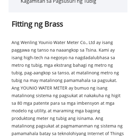
Kagamitan sa Pagsusuri ng Tubig
Fitting ng Brass
Ang Wenling Younio Water Meter Co., Ltd ay isang
paggawa ng tanso na naaangkop sa Tsina. Kami ay
isang high-tech na negosyo na nagdadalubhasa sa
metro ng tubig, mga ekstrang bahagi ng metro ng
tubig, pag-aangkop sa tanso, at matalinong metro ng
tubig na may matalinong pamamahala sa pagsukat.
Ang YOUNIO WATER METER ay bumuo ng isang
matalinong sistema ng pagsukat at nakakuha ng higit
sa 80 mga patente para sa mga imbensyon at mga
modelo ng utility, at maraming mga bagong
produktong meter ng tubig ang isinama. Ang
matalinong pagsukat at pagmamanman ng sistema ng
pamamahala batay sa teknolohiyang Internet of Things