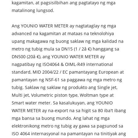
kagamitan, at pagsisilbihan ang pagtatayo ng mga
matalinong lungsod.
Ang YOUNIO WATER METER ay nagtataglay ng mga
advanced na kagamitan at mataas na teknolohiya
upang makagawa ng buong saklaw ng mga kalidad na
metro ng tubig mula sa DN15 (1 / 2â €) hanggang sa
DN500 (20â €), ang YOUNIO WATER METER ay
nagpatibay ng ISO4064 & OIML-R49 international
standard, MID 2004/22 / EC pamantayang European at
pamantayan ng NSF-61 sa paggawa ng mga metro ng
tubig. Saklaw ng saklaw ng produkto ang Single jet,
Multi jet, Volumetric piston type, Woltman type at
Smart water meter. Sa kasalukuyan, ang YOUNIO
WATER METER ay na-export na sa higit sa 80 iba't ibang
mga bansa sa buong mundo. Ang lahat ng mga
elektronikong metro ng tubig ay gawa sa pagsunod sa
ISO 4064 internasyonal na pamantayan na tinitiyak ang