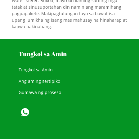
Water Meter. Bukod, mayroon kaming sariling mga
tatak at sinusuportahan din namin ang maramihang
pagpapakete. Makipagtulungan tayo sa bawat isa
upang lumikha ng isang mas mahusay na hinaharap at
kapwa pakinabang.
Tungkol sa Amin
Tungkol sa Amin
Ang aming sertipiko
Gumawa ng proseso