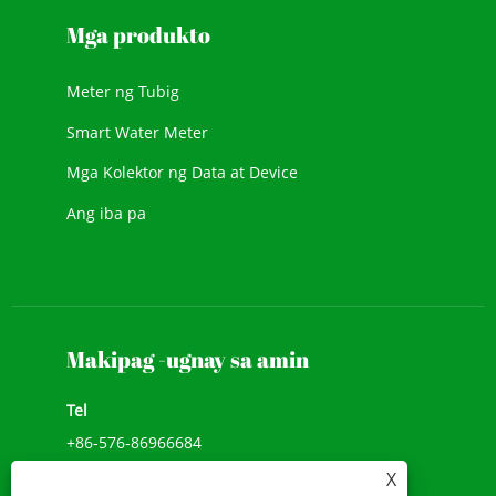
Mga produkto
Meter ng Tubig
Smart Water Meter
Mga Kolektor ng Data at Device
Ang iba pa
Makipag -ugnay sa amin
Tel
+86-576-86966684
X
Add