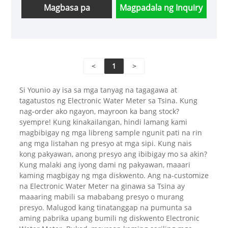
Magbasa pa
Magpadala ng Inquiry
<
1
>
Si Younio ay isa sa mga tanyag na tagagawa at
tagatustos ng Electronic Water Meter sa Tsina. Kung
nag-order ako ngayon, mayroon ka bang stock?
syempre! Kung kinakailangan, hindi lamang kami
magbibigay ng mga libreng sample ngunit pati na rin
ang mga listahan ng presyo at mga sipi. Kung nais
kong pakyawan, anong presyo ang ibibigay mo sa akin?
Kung malaki ang iyong dami ng pakyawan, maaari
kaming magbigay ng mga diskwento. Ang na-customize
na Electronic Water Meter na ginawa sa Tsina ay
maaaring mabili sa mababang presyo o murang
presyo. Malugod kang tinatanggap na pumunta sa
aming pabrika upang bumili ng diskwento Electronic