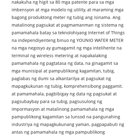
nakakuha ng higit sa 80 mga patente para sa mga
imbensyon at mga modelo ng utility, at maraming mga
bagong produktong meter ng tubig ang isinama. Ang
matalinong pagsukat at pagmamanman ng sistema ng
pamamahala batay sa teknolohiyang Internet of Things
na independiyenteng binuo ng YOUNIO WATER METER
na mga negosyo ay gumagamit ng mga intelihente na
terminal ng wireless metering at napakalaking
pamamahala ng pagtatasa ng data, na ginagamit sa
mga munisipal at pampublikong kagamitan, tubig,
paglabas ng dumi sa alkantarilya at pagsukat ng
mapagkukunan ng tubig, komprehensibong paggamit.
at pamamahala, pagbibigay ng data ng pagsukat at
pagsubaybay para sa tubig, pagsusulong ng
impormasyon at matalinong pamamahala ng mga
pampublikong kagamitan sa lunsod na pangunahing
industriya ng mapagkukunang yaman, pagpapabuti ng
antas ng pamamahala ng mga pampublikong