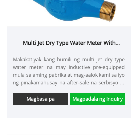
Multi Jet Dry Type Water Meter With
Inductive Pre-equipped na may MID
approval
Makakatiyak kang bumili ng multi jet dry type
water meter na may inductive pre-equipped
mula sa aming pabrika at mag-aalok kami sa iyo
ng pinakamahusay na after-sale na serbisyo at
napapanahong paghahatid.
Magbasa pa
Magpadala ng Inquiry