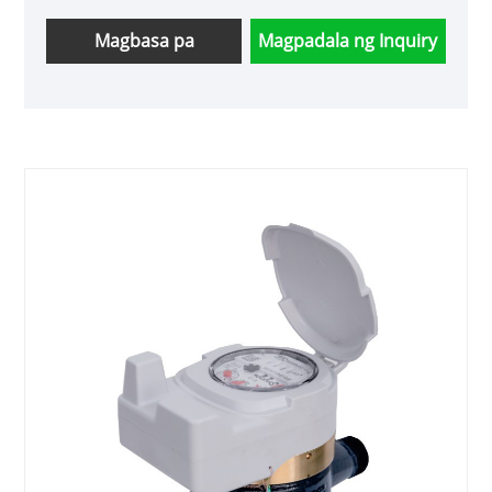
oras.
Magbasa pa
Magpadala ng Inquiry