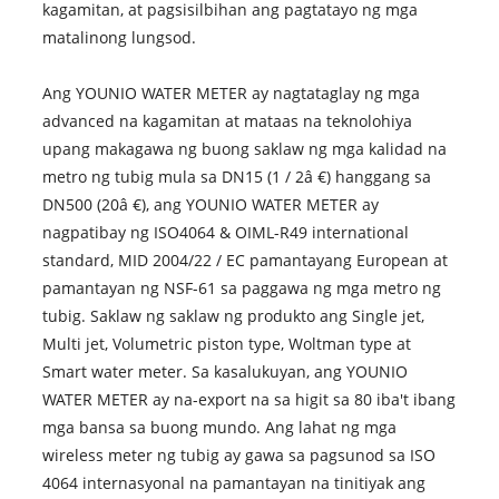
kagamitan, at pagsisilbihan ang pagtatayo ng mga
matalinong lungsod.
Ang YOUNIO WATER METER ay nagtataglay ng mga
advanced na kagamitan at mataas na teknolohiya
upang makagawa ng buong saklaw ng mga kalidad na
metro ng tubig mula sa DN15 (1 / 2â €) hanggang sa
DN500 (20â €), ang YOUNIO WATER METER ay
nagpatibay ng ISO4064 & OIML-R49 international
standard, MID 2004/22 / EC pamantayang European at
pamantayan ng NSF-61 sa paggawa ng mga metro ng
tubig. Saklaw ng saklaw ng produkto ang Single jet,
Multi jet, Volumetric piston type, Woltman type at
Smart water meter. Sa kasalukuyan, ang YOUNIO
WATER METER ay na-export na sa higit sa 80 iba't ibang
mga bansa sa buong mundo. Ang lahat ng mga
wireless meter ng tubig ay gawa sa pagsunod sa ISO
4064 internasyonal na pamantayan na tinitiyak ang