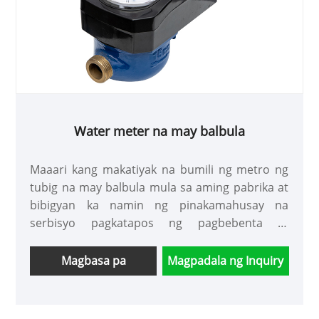
Water meter na may balbula
Maaari kang makatiyak na bumili ng metro ng
tubig na may balbula mula sa aming pabrika at
bibigyan ka namin ng pinakamahusay na
serbisyo pagkatapos ng pagbebenta at
napapanahong paghahatid.
Magbasa pa
Magpadala ng Inquiry