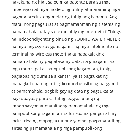
nakakuha ng higit sa 80 mga patente para sa mga
imbensyon at mga modelo ng utility, at maraming mga
bagong produktong meter ng tubig ang isinama. Ang
matalinong pagsukat at pagmamanman ng sistema ng
pamamahala batay sa teknolohiyang Internet of Things
na independiyenteng binuo ng YOUNIO WATER METER
na mga negosyo ay gumagamit ng mga intelihente na
terminal ng wireless metering at napakalaking
pamamahala ng pagtatasa ng data, na ginagamit sa
mga munisipal at pampublikong kagamitan, tubig,
paglabas ng dumi sa alkantarilya at pagsukat ng
mapagkukunan ng tubig, komprehensibong paggamit.
at pamamahala, pagbibigay ng data ng pagsukat at
pagsubaybay para sa tubig, pagsusulong ng
impormasyon at matalinong pamamahala ng mga
pampublikong kagamitan sa lunsod na pangunahing
industriya ng mapagkukunang yaman, pagpapabuti ng
antas ng pamamahala ng mga pampublikong