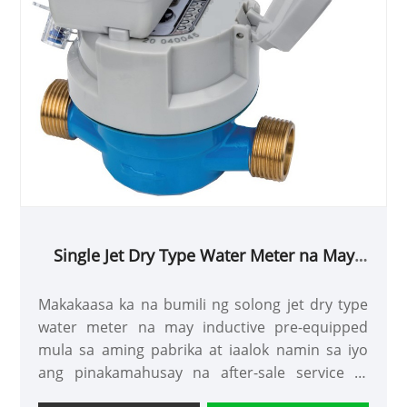
Single Jet Dry Type Water Meter na May
Inductive Pre-equipped
Makakaasa ka na bumili ng solong jet dry type
water meter na may inductive pre-equipped
mula sa aming pabrika at iaalok namin sa iyo
ang pinakamahusay na after-sale service at
napapanahong paghahatid.