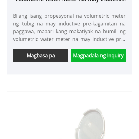
Pre-kagamitan
Bilang isang propesyonal na volumetric meter
ng tubig na may inductive pre-kagamitan na
paggawa, maaari kang makatiyak na bumili ng
volumetric water meter na may inductive pre-
kagamitan mula sa aming pabrika at bibigyan ka
namin ng pinakamahusay na serbisyo
Magbasa pa
Magpadala ng Inquiry
pagkatapos ng pagbebenta at napapanahong
paghahatid.