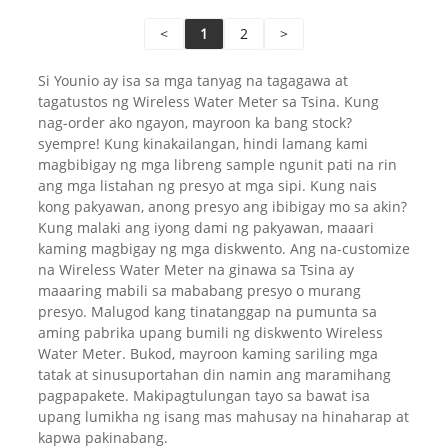
<
1
2
>
Si Younio ay isa sa mga tanyag na tagagawa at
tagatustos ng Wireless Water Meter sa Tsina. Kung
nag-order ako ngayon, mayroon ka bang stock?
syempre! Kung kinakailangan, hindi lamang kami
magbibigay ng mga libreng sample ngunit pati na rin
ang mga listahan ng presyo at mga sipi. Kung nais
kong pakyawan, anong presyo ang ibibigay mo sa akin?
Kung malaki ang iyong dami ng pakyawan, maaari
kaming magbigay ng mga diskwento. Ang na-customize
na Wireless Water Meter na ginawa sa Tsina ay
maaaring mabili sa mababang presyo o murang
presyo. Malugod kang tinatanggap na pumunta sa
aming pabrika upang bumili ng diskwento Wireless
Water Meter. Bukod, mayroon kaming sariling mga
tatak at sinusuportahan din namin ang maramihang
pagpapakete. Makipagtulungan tayo sa bawat isa
upang lumikha ng isang mas mahusay na hinaharap at
kapwa pakinabang.