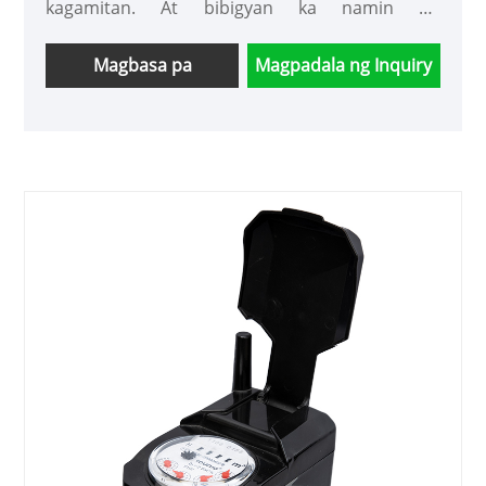
kagamitan. At bibigyan ka namin ng
pinakamahusay na serbisyo pagkatapos ng
pagbebenta at napapanahong paghahatid.
Magbasa pa
Magpadala ng Inquiry