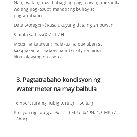
Nang walang mga bahagi ng paggalaw ng mekanikal,
walang pagkasuot, mahabang buhay sa
pagtatrabaho;
Data Storageï¼šKasalukuyang data ng 24 buwan
Simula sa flowï¼š12L / H
Meter na katawan: malakas na paglaban sa
kaagnasan at mataas na intensity na hindi
kinakalawang na asero
3. Pagtatrabaho kondisyon ng
Water meter na may balbula
Temperatura ng Tubig 0.1â „ƒ ~ 50 â„ ƒ
Presyon ng Tubig â ‰ ¤ 1.0 MPa ï¼ˆPN: 1.6 MPa /
16bar)