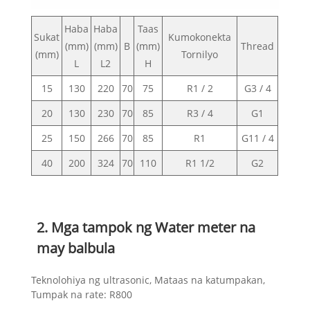
Haba
Haba
Taas
Sukat
Kumokonekta
(mm)
(mm)
B
(mm)
Thread
(mm)
Tornilyo
L
L2
H
15
130
220
70
75
R1 / 2
G3 / 4
20
130
230
70
85
R3 / 4
G1
25
150
266
70
85
R1
G11 / 4
40
200
324
70
110
R1 1/2
G2
2. Mga tampok ng Water meter na
may balbula
Teknolohiya ng ultrasonic, Mataas na katumpakan,
Tumpak na rate: R800