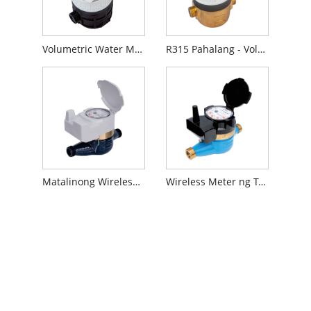
Volumetric Water Meter Na may Inductive Pre-kagamitan
R315 Pahalang - Volumetric Water meter
Matalinong Wireless Water Meter
Wireless Meter ng Tubig na Nagbabasa