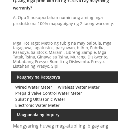
Q. Ang mga produkto ba ng YOUNIO ay mayroong
warranty?
A. Opo Sinusuportahan namin ang aming mga
produkto na 100% mapagbigay ng 2 taong warranty.
Mga Hot Tags: Metro ng tubig na may balbula, mga
tagagawa, tagatustos, pakyawan, bilhin, Pabrika,
Pasadya, Sa Stock, Marami, Libreng Sample, Mga
Tatak, Tsina, Ginawa sa Tsina, Murang, Diskwento,
Mababang Presyo, Bumili ng Diskwento, Presyo,
Listahan ng Presyo, Sipi
Kaugnay na Kategorya
Wired Water Meter
Wireless Water Meter
Prepaid Valve Control Water Meter
Sukat ng Ultrasonic Water
Electronic Water Meter
Magpadala ng Inquiry
Mangyaring huwag mag-atubiling ibigay ang