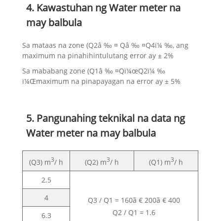
4. Kawastuhan ng Water meter na
may balbula
Sa mataas na zone (Q2â ‰ ¤ Qâ ‰ ¤Q4ï¼ ‰, ang
maximum na pinahihintulutang error ay ± 2%
Sa mababang zone (Q1â ‰ ¤Qï¼œQ2ï¼ ‰
ï¼Œmaximum na pinapayagan na error ay ± 5%
5. Pangunahing teknikal na data ng
Water meter na may balbula
3
3
3
(Q3) m
/ h
(Q2) m
/ h
(Q1) m
/ h
2.5
4
Q3 / Q1 = 160ã € 200ã € 400
Q2 / Q1 = 1.6
6.3