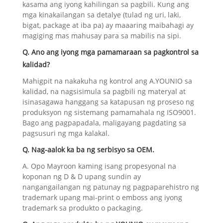
kasama ang iyong kahilingan sa pagbili. Kung ang
mga kinakailangan sa detalye (tulad ng uri, laki,
bigat, package at iba pa) ay maaaring maibahagi ay
magiging mas mahusay para sa mabilis na sipi.
Q. Ano ang iyong mga pamamaraan sa pagkontrol sa
kalidad?
Mahigpit na nakakuha ng kontrol ang A.YOUNIO sa
kalidad, na nagsisimula sa pagbili ng materyal at
isinasagawa hanggang sa katapusan ng proseso ng
produksyon ng sistemang pamamahala ng ISO9001.
Bago ang pagpapadala, maligayang pagdating sa
pagsusuri ng mga kalakal.
Q. Nag-aalok ka ba ng serbisyo sa OEM.
A. Opo Mayroon kaming isang propesyonal na
koponan ng D & D upang sundin ay
nangangailangan ng patunay ng pagpaparehistro ng
trademark upang mai-print o emboss ang iyong
trademark sa produkto o packaging.