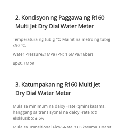
2. Kondisyon ng Paggawa ng R160
Multi Jet Dry Dial Water Meter
Temperatura ng tubig ℃; Mainit na metro ng tubig
≤90 ℃.
Water Pressure≤1MPa (PN: 1.6MPa/16bar)
Δp≤0.1Mpa
3. Katumpakan ng R160 Multi Jet
Dry Dial Water Meter
Mula sa minimum na daloy -rate (qmin) kasama,
hanggang sa transisyonal na daloy -rate (qt)
eksklusibo: ± 5%
Mula sa Transitional Flow -Rate (QT) kasama, upang