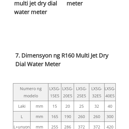
multi jet dry dial
meter
water meter
7. Dimensyon ng R160 Multi Jet Dry
Dial Water Meter
Numero ng
LXSG-
LXSG-
LXSG-
LXSG-
LXSG-
modelo
15E5
20E5
25E5
32E5
40E5
Laki
mm
15
20
25
32
40
L
mm
165
190
260
260
300
L+unyon
mm
255
286
372
372
420