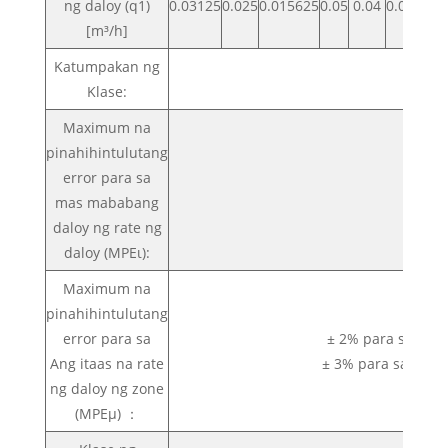
ng daloy (q1)
0.03125
0.025
0.015625
0.05
0.04
0.025
0.0
[m³/h]
Katumpakan ng
Klase:
Maximum na
pinahihintulutang
error para sa
mas mababang
daloy ng rate ng
daloy (MPEι):
Maximum na
pinahihintulutang
error para sa
± 2% para sa tub
Ang itaas na rate
± 3% para sa tubi
ng daloy ng zone
(MPEμ) ：