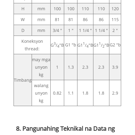
H
mm
100
100
110
110
120
W
mm
81
81
86
86
115
D
mm
3/4 "
1 "
1 1/4 "
1 1/4 "
2 "
Koneksyon
3
1
1
G1 "b
G2 "b
G
/
"B
G1
/
"B
G1
/
"B
4
4
2
thread:
may mga
unyon
1
1.3
2.3
2.3
3.9
kg
Timbang
walang
unyon
0.82
1.1
1.8
1.8
2.9
kg
8. Pangunahing Teknikal na Data ng