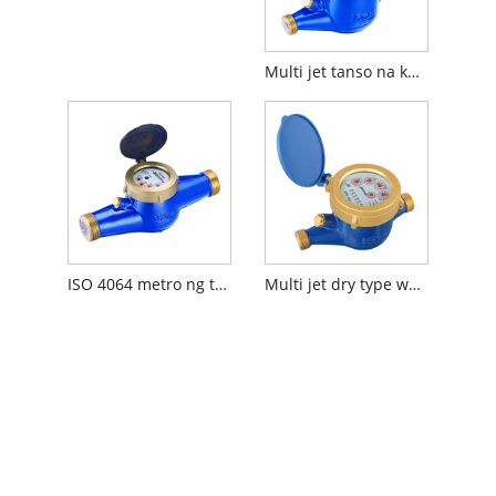
Multi jet tanso na katawan malamig na metro ng tubig
ISO 4064 metro ng tubig
Multi jet dry type water meter