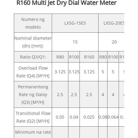
R160 Multi Jet Dry Dial Water Meter
Numero ng
LXSG-15E5
LXSG-20E5
modelo
Nominal diameter
15
20
(dn) [mm]:
Ratio Q3/Q1:
R80
R100
R160
R80
R100
R160
R
Overload Flow
3.125
3.125
3.125
5
5
5
7.
Rate (Q4) [M³/H]
Permanenteng
Rate ng Daloy
2.5
2.5
2.5
4
4
4
6
(Q3) [M³/H]
Transitional Flow
0.05
0.04
0.025
0.08
0.064
0.04
0.
Rate (Q2) [M³/H]
Minimum na rate