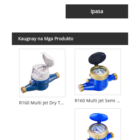
ipasa
Kaugnay na Mga Produkto
R160 Multi Jet Semi Liquid Sealed Water Meter Sa kalagitnaan ng naaprubahan
R160 Multi Jet Dry Type Water Meter sa Brass Body na may Inductive Pre-equipped