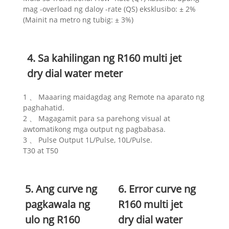
mag -overload ng daloy -rate (QS) eksklusibo: ± 2%
(Mainit na metro ng tubig: ± 3%)
4. Sa kahilingan ng R160 multi jet
dry dial water meter
1 、 Maaaring maidagdag ang Remote na aparato ng
paghahatid.
2 、 Magagamit para sa parehong visual at
awtomatikong mga output ng pagbabasa.
3 、 Pulse Output 1L/Pulse, 10L/Pulse.
T30 at T50
5. Ang curve ng
6. Error curve ng
pagkawala ng
R160 multi jet
ulo ng R160
dry dial water