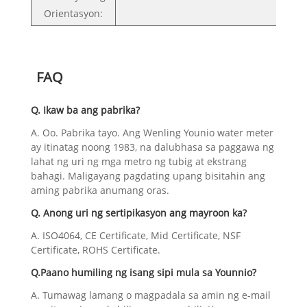
Orientasyon:
FAQ
Q. Ikaw ba ang pabrika?
A. Oo. Pabrika tayo. Ang Wenling Younio water meter
ay itinatag noong 1983, na dalubhasa sa paggawa ng
lahat ng uri ng mga metro ng tubig at ekstrang
bahagi. Maligayang pagdating upang bisitahin ang
aming pabrika anumang oras.
Q. Anong uri ng sertipikasyon ang mayroon ka?
A. ISO4064, CE Certificate, Mid Certificate, NSF
Certificate, ROHS Certificate.
Q.Paano humiling ng isang sipi mula sa Younnio?
A. Tumawag lamang o magpadala sa amin ng e-mail