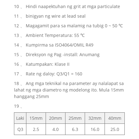
10 、 Hindi naapektuhan ng grit at mga particulate
11 、 binigyan ng wire at lead seal
12 、 Magagamit para sa malamig na tubig 0 ~ 50 ℃
13 、 Ambient Temperatura: 55 ℃
14 、 Kumpirma sa ISO4064/OMIL R49
15 、 Direksyon ng Pag -install: Anumang
16 、 Katumpakan: Klase II
17 、 Rate ng daloy: Q3/Q1 = 160
18 、 Ang mga teknikal na parameter ay nalalapat sa
lahat ng mga diametro ng modelong ito. Mula 15mm
hanggang 25mm
19 、
Laki
15mm
20mm
25mm
32mm
40mm
Q3
2.5
4.0
6.3
16.0
25.0