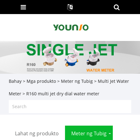
Bahay
>
Mga produkto
>
Meter ng Tubig
>
Multi Jet Water
Meter
> R160 multi jet dry dial water meter
Lahat ng produkto
Meter ng Tubig