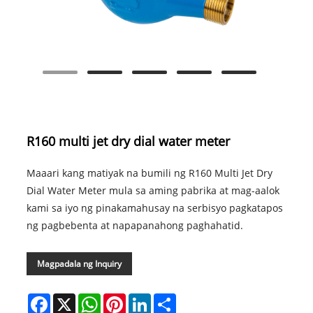
R160 multi jet dry dial water meter
Maaari kang matiyak na bumili ng R160 Multi Jet Dry
Dial Water Meter mula sa aming pabrika at mag-aalok
kami sa iyo ng pinakamahusay na serbisyo pagkatapos
ng pagbebenta at napapanahong paghahatid.
Magpadala ng Inquiry
Facebook
X
WhatsApp
Pinterest
LinkedIn
Share