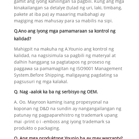
gamit ang iyong kahilingan sa pagbili. Kung ang mga
kinakailangan sa detalye (tulad ng uri, laki, timbang,
pakete at iba pa) ay maaaring maibahagi ay
magiging mas mahusay para sa mabilis na sipi.
Q.Ano ang iyong mga pamamaraan sa kontrol ng
kalidad?
Mahigpit na makuha ng A.Younio ang kontrol ng
kalidad, na nagsisimula sa pagbili ng materyal at
dalhin hanggang sa pagtatapos ng proseso ng
paggawa sa pamamagitan ng ISO9001 Management
System.Before Shipping, maligayang pagdating sa
pagsusuri ng mga kalakal.
Q. Nag -aalok ka ba ng serbisyo ng OEM.
A. Oo. Mayroon kaming isang propesyonal na
koponan ng D&D na sundin ay nangangailangan ng
patunay ng pagpaparehistro ng trademark upang
mai -print o i -emboss ang iyong trademark sa
produkto o packaging.
Q. Ang mga produktong Younio ba ay may warranty?