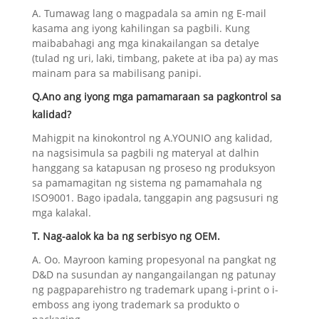
A. Tumawag lang o magpadala sa amin ng E-mail
kasama ang iyong kahilingan sa pagbili. Kung
maibabahagi ang mga kinakailangan sa detalye
(tulad ng uri, laki, timbang, pakete at iba pa) ay mas
mainam para sa mabilisang panipi.
Q.Ano ang iyong mga pamamaraan sa pagkontrol sa
kalidad?
Mahigpit na kinokontrol ng A.YOUNIO ang kalidad,
na nagsisimula sa pagbili ng materyal at dalhin
hanggang sa katapusan ng proseso ng produksyon
sa pamamagitan ng sistema ng pamamahala ng
ISO9001. Bago ipadala, tanggapin ang pagsusuri ng
mga kalakal.
T. Nag-aalok ka ba ng serbisyo ng OEM.
A. Oo. Mayroon kaming propesyonal na pangkat ng
D&D na susundan ay nangangailangan ng patunay
ng pagpaparehistro ng trademark upang i-print o i-
emboss ang iyong trademark sa produkto o