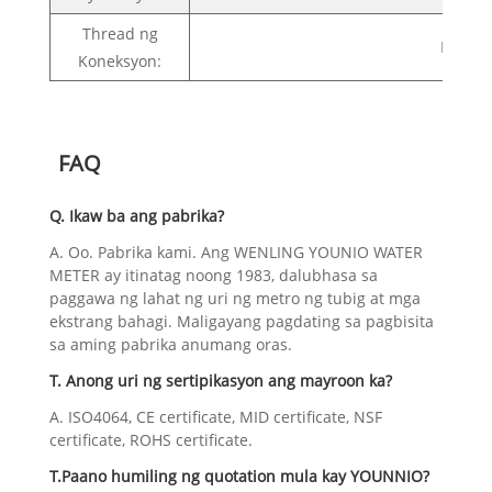
Thread ng
Pagkon
Koneksyon:
FAQ
Q. Ikaw ba ang pabrika?
A. Oo. Pabrika kami. Ang WENLING YOUNIO WATER
METER ay itinatag noong 1983, dalubhasa sa
paggawa ng lahat ng uri ng metro ng tubig at mga
ekstrang bahagi. Maligayang pagdating sa pagbisita
sa aming pabrika anumang oras.
T. Anong uri ng sertipikasyon ang mayroon ka?
A. ISO4064, CE certificate, MID certificate, NSF
certificate, ROHS certificate.
T.Paano humiling ng quotation mula kay YOUNNIO?