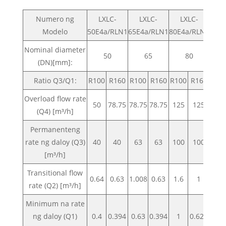
Numero ng
LXLC-
LXLC-
LXLC-
Modelo
50E4a/RLN1
65E4a/RLN1
80E4a/RLN1
100
Nominal diameter
50
65
80
(DN)[mm]:
Ratio Q3/Q1:
R100
R160
R100
R160
R100
R160
R10
Overload flow rate
50
78.75
78.75
78.75
125
125
20
(Q4) [m³/h]
Permanenteng
rate ng daloy (Q3)
40
40
63
63
100
100
16
[m³/h]
Transitional flow
0.64
0.63
1.008
0.63
1.6
1
2.5
rate (Q2) [m³/h]
Minimum na rate
ng daloy (Q1)
0.4
0.394
0.63
0.394
1
0.625
1.6