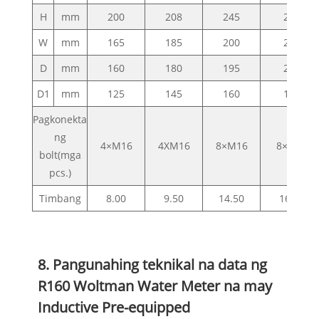
H
mm
200
208
245
245
W
mm
165
185
200
200
D
mm
160
180
195
215
D1
mm
125
145
160
180
Pagkonekta
ng
4×M16
4XM16
8×M16
8×M16
bolt(mga
pcs.)
Timbang
8.00
9.50
14.50
16.80
8. Pangunahing teknikal na data ng
R160 Woltman Water Meter na may
Inductive Pre-equipped