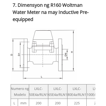
7. Dimensyon ng R160 Woltman
Water Meter na may Inductive Pre-
equipped
Numero ng
LXLC-
LXLC-
LXLC-
LXLC-
Modelo
50E4a/RLN1
65E4a/RLN1
80E4a/RLN1
100E4a/RLN
L
mm
200
200
225
250