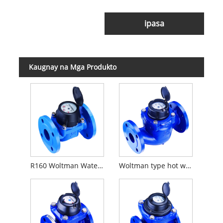
ipasa
Kaugnay na Mga Produkto
R160 Woltman Water Metro
Woltman type hot water meter/bulk water meter