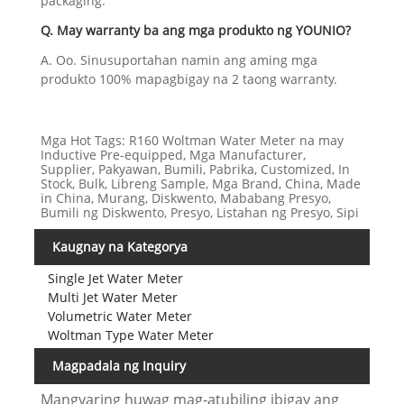
packaging.
Q. May warranty ba ang mga produkto ng YOUNIO?
A. Oo. Sinusuportahan namin ang aming mga
produkto 100% mapagbigay na 2 taong warranty.
Mga Hot Tags: R160 Woltman Water Meter na may
Inductive Pre-equipped, Mga Manufacturer,
Supplier, Pakyawan, Bumili, Pabrika, Customized, In
Stock, Bulk, Libreng Sample, Mga Brand, China, Made
in China, Murang, Diskwento, Mababang Presyo,
Bumili ng Diskwento, Presyo, Listahan ng Presyo, Sipi
Kaugnay na Kategorya
Single Jet Water Meter
Multi Jet Water Meter
Volumetric Water Meter
Woltman Type Water Meter
Magpadala ng Inquiry
Mangyaring huwag mag-atubiling ibigay ang