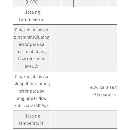
[m³/h]
Klase ng
katumpakan:
Pinakamataas na
pinahihintulutang
error para sa
mas mababang
flow rate zone
(MPEι):
Pinakamataas na
pinapahintulutang
±2% para sa tubig 
error para sa
±3% para sa tubig
ang upper flow
rate zone (MPEμ):
Klase ng
T
temperatura: