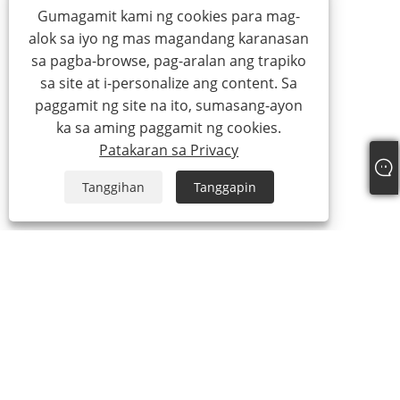
Gumagamit kami ng cookies para mag-
alok sa iyo ng mas magandang karanasan
sa pagba-browse, pag-aralan ang trapiko
sa site at i-personalize ang content. Sa
paggamit ng site na ito, sumasang-ayon
ka sa aming paggamit ng cookies.
Patakaran sa Privacy
Tanggihan
Tanggapin
Tungkol sa Amin
Tungkol sa Amin
Ang aming sertipiko
Gumawa ng proseso