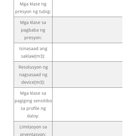
Mga klase ng
presyon ng tubig:
Mga klase sa
pagbaba ng
presyon:
Isinasaad ang
saklaw[m3]:
Resolusyon ng
nagsasaad ng
device[m3]:
Mga klase sa
pagiging sensitibo
sa profile ng
daloy:
Limitasyon sa
oryentasyon: