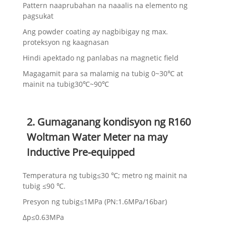
Pattern naaprubahan na naaalis na elemento ng
pagsukat
Ang powder coating ay nagbibigay ng max.
proteksyon ng kaagnasan
Hindi apektado ng panlabas na magnetic field
Magagamit para sa malamig na tubig 0~30℃ at
mainit na tubig30℃~90℃
2. Gumaganang kondisyon ng R160
Woltman Water Meter na may
Inductive Pre-equipped
Temperatura ng tubig≤30 ℃; metro ng mainit na
tubig ≤90 ℃.
Presyon ng tubig≤1MPa (PN:1.6MPa/16bar)
Δp≤0.63MPa