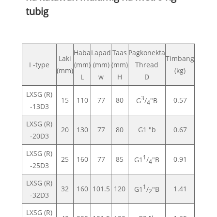
tubig
Haba
Lapad
Taas
Pagkonekta
Laki
Timbang
I -type
(mm)
(mm)
(mm)
Thread
(mm)
(kg)
L
w
H
D
LXSG (R)
3
15
110
77
80
0.57
G
/
"B
4
-13D3
LXSG (R)
20
130
77
80
G1 "b
0.67
-20D3
LXSG (R)
1
25
160
77
85
0.91
G1
/
"B
4
-25D3
LXSG (R)
1
32
160
101.5
120
1.41
G1
/
"B
2
-32D3
LXSG (R)