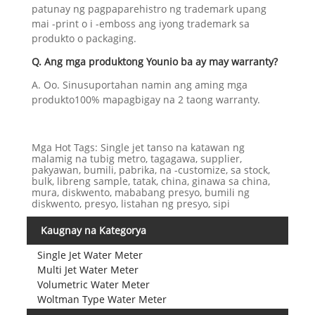
patunay ng pagpaparehistro ng trademark upang
mai -print o i -emboss ang iyong trademark sa
produkto o packaging.
Q. Ang mga produktong Younio ba ay may warranty?
A. Oo. Sinusuportahan namin ang aming mga
produkto100% mapagbigay na 2 taong warranty.
Mga Hot Tags: Single jet tanso na katawan ng
malamig na tubig metro, tagagawa, supplier,
pakyawan, bumili, pabrika, na -customize, sa stock,
bulk, libreng sample, tatak, china, ginawa sa china,
mura, diskwento, mababang presyo, bumili ng
diskwento, presyo, listahan ng presyo, sipi
Kaugnay na Kategorya
Single Jet Water Meter
Multi Jet Water Meter
Volumetric Water Meter
Woltman Type Water Meter