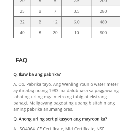
20
B
5
2.5
200
50
25
B
7
3.5
280
70
32
B
12
6.0
480
120
40
B
20
10
800
200
FAQ
Q. Ikaw ba ang pabrika?
A. Oo. Pabrika tayo. Ang Wenling Younio water meter
ay itinatag noong 1983, na dalubhasa sa paggawa ng
lahat ng uri ng mga metro ng tubig at ekstrang
bahagi. Maligayang pagdating upang bisitahin ang
aming pabrika anumang oras.
Q. Anong uri ng sertipikasyon ang mayroon ka?
A. ISO4064, CE Certificate, Mid Certificate, NSF