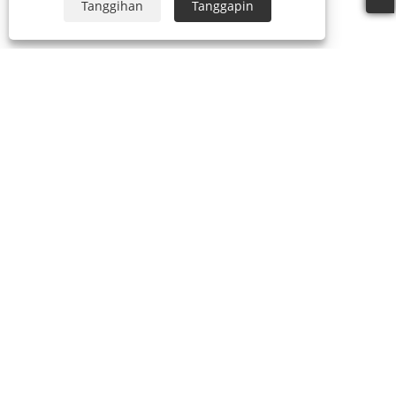
Tanggihan
Tanggapin
Tungkol sa Amin
Tungkol sa Amin
Ang aming sertipiko
Gumawa ng proseso
Mga produkto