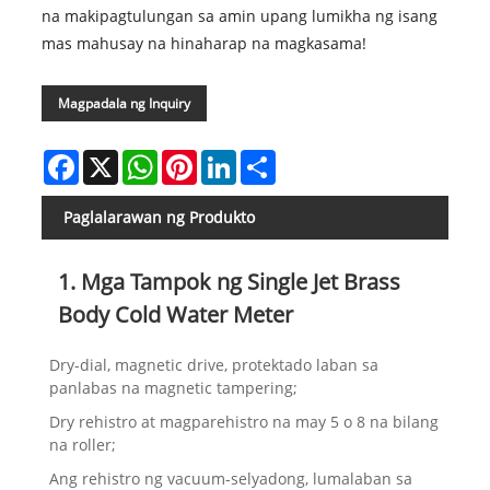
na makipagtulungan sa amin upang lumikha ng isang
mas mahusay na hinaharap na magkasama!
Magpadala ng Inquiry
Facebook
X
WhatsApp
Pinterest
LinkedIn
Share
Paglalarawan ng Produkto
1. Mga Tampok ng Single Jet Brass
Body Cold Water Meter
Dry-dial, magnetic drive, protektado laban sa
panlabas na magnetic tampering;
Dry rehistro at magparehistro na may 5 o 8 na bilang
na roller;
Ang rehistro ng vacuum-selyadong, lumalaban sa