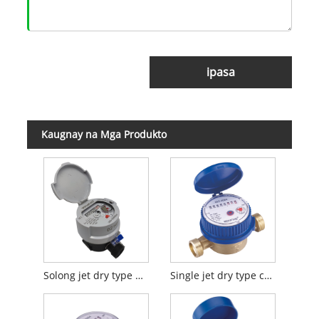
ipasa
Kaugnay na Mga Produkto
Solong jet dry type water meter (na may rehistro ng tanso na salamin)
Single jet dry type cold water meter