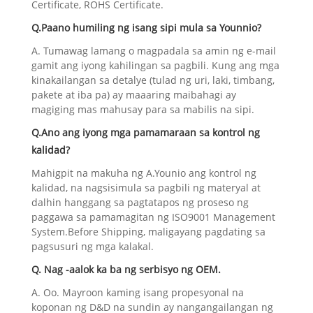
Certificate, ROHS Certificate.
Q.Paano humiling ng isang sipi mula sa Younnio?
A. Tumawag lamang o magpadala sa amin ng e-mail
gamit ang iyong kahilingan sa pagbili. Kung ang mga
kinakailangan sa detalye (tulad ng uri, laki, timbang,
pakete at iba pa) ay maaaring maibahagi ay
magiging mas mahusay para sa mabilis na sipi.
Q.Ano ang iyong mga pamamaraan sa kontrol ng
kalidad?
Mahigpit na makuha ng A.Younio ang kontrol ng
kalidad, na nagsisimula sa pagbili ng materyal at
dalhin hanggang sa pagtatapos ng proseso ng
paggawa sa pamamagitan ng ISO9001 Management
System.Before Shipping, maligayang pagdating sa
pagsusuri ng mga kalakal.
Q. Nag -aalok ka ba ng serbisyo ng OEM.
A. Oo. Mayroon kaming isang propesyonal na
koponan ng D&D na sundin ay nangangailangan ng