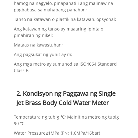
hamog na nagyelo, pinapanatili ang malinaw na
pagbabasa sa mahabang panahon;
Tanso na katawan o plastik na katawan, opsyonal;
Ang katawan ng tanso ay maaaring ipinta o
pinahiran ng nikel;
Mataas na kawastuhan;
Ang pagsukat ng yunit ay m;
Ang mga metro ay sumunod sa ISO4064 Standard
Class B.
2. Kondisyon ng Paggawa ng Single
Jet Brass Body Cold Water Meter
Temperatura ng tubig ℃; Mainit na metro ng tubig
90 ℃.
Water Pressure≤1MPa (PN: 1.6MPa/16bar)