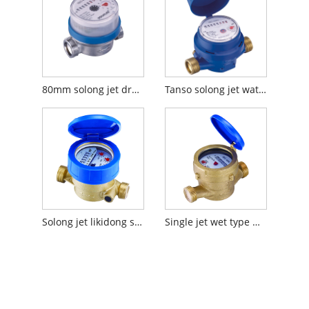
80mm solong jet dry dial water meter
Tanso solong jet water meter
Solong jet likidong selyadong uri ng tubig metro
Single jet wet type water meter