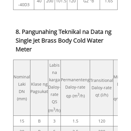
40
200
101.5
120
G2 "b
1.65
-40D3
8. Pangunahing Teknikal na Data ng
Single Jet Brass Body Cold Water
Meter
Labis
na
Nominal
Minimu
karga
Permanenteng
Transitional
Laki
Klase ng
Daloy-
Daloy-
Daloy-rate
Daloy-rate
DN
Pagsukat
rate
rate
3
qt (l/h)
qp (m
/h)
(mm)
qmin (l/h
QS
3
(m
/h)
15
B
3
1.5
120
30