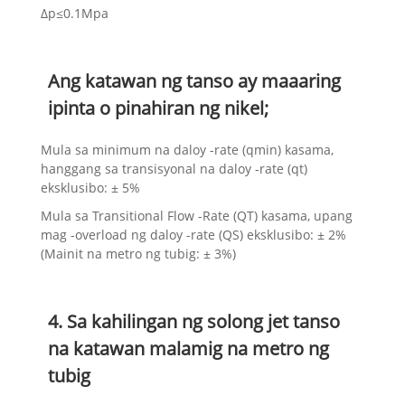
Δp≤0.1Mpa
Ang katawan ng tanso ay maaaring
ipinta o pinahiran ng nikel;
Mula sa minimum na daloy -rate (qmin) kasama,
hanggang sa transisyonal na daloy -rate (qt)
eksklusibo: ± 5%
Mula sa Transitional Flow -Rate (QT) kasama, upang
mag -overload ng daloy -rate (QS) eksklusibo: ± 2%
(Mainit na metro ng tubig: ± 3%)
4. Sa kahilingan ng solong jet tanso
na katawan malamig na metro ng
tubig